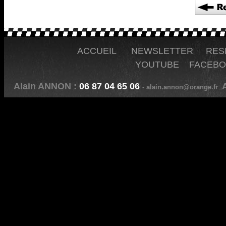
ACCUEIL
NEWSLETTER
RES
YOUTUBE
FACEB
Alain ANNON :
06 87 04 65 06
A
- alain.annon@orange.fr