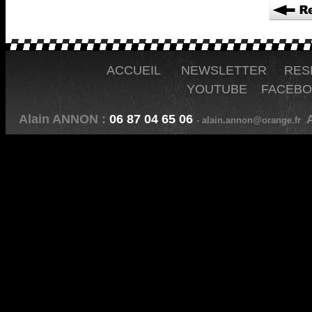
ACCUEIL
NEWSLETTER
RES
YOUTUBE
FACEB
Alain ANNON :
06 87 04 65 06
A
- alain.annon@orange.fr