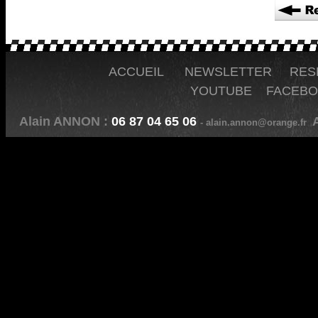
ACCUEIL
NEWSLETTER
RES
YOUTUBE
FACEB
Alain ANNON :
06 87 04 65 06
A
- alain.annon@orange.fr