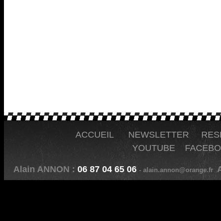
ACCUEIL
NEWSLETTER
RES
YOUTUBE
FACEB
Alain ANNON :
06 87 04 65 06
A
- alain.annon@orange.fr