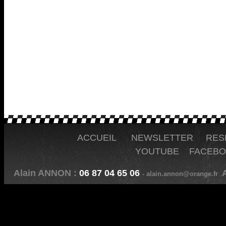
ACCUEIL
NEWSLETTER
RES
YOUTUBE
FACEB
Alain ANNON :
06 87 04 65 06
A
- alain.annon@orange.fr